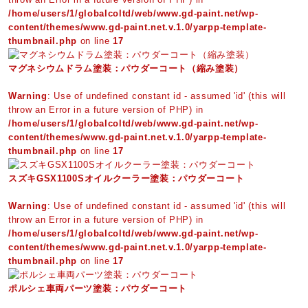
/home/users/1/globalcoltd/web/www.gd-paint.net/wp-
content/themes/www.gd-paint.net.v.1.0/yarpp-template-
thumbnail.php
on line
17
マグネシウムドラム塗装：パウダーコート（縮み塗装）
Warning
: Use of undefined constant id - assumed 'id' (this will
throw an Error in a future version of PHP) in
/home/users/1/globalcoltd/web/www.gd-paint.net/wp-
content/themes/www.gd-paint.net.v.1.0/yarpp-template-
thumbnail.php
on line
17
スズキGSX1100Sオイルクーラー塗装：パウダーコート
Warning
: Use of undefined constant id - assumed 'id' (this will
throw an Error in a future version of PHP) in
/home/users/1/globalcoltd/web/www.gd-paint.net/wp-
content/themes/www.gd-paint.net.v.1.0/yarpp-template-
thumbnail.php
on line
17
ポルシェ車両パーツ塗装：パウダーコート