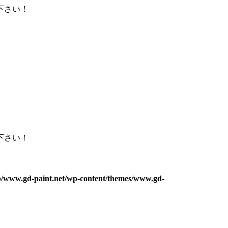
下さい！
下さい！
eb/www.gd-paint.net/wp-content/themes/www.gd-