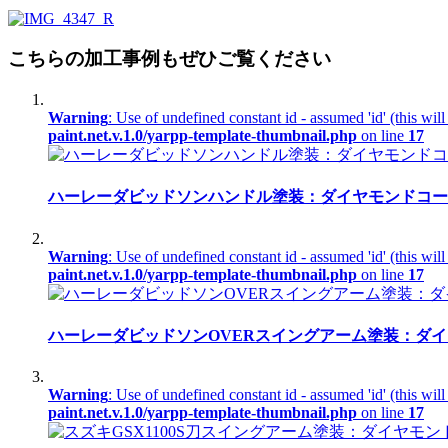
こちらの加工事例もぜひご覧ください
Warning
: Use of undefined constant id - assumed 'id' (this wil
paint.net.v.1.0/yarpp-template-thumbnail.php
on line
17
ハーレーダビッドソンハンドル塗装：ダイヤモンドコー
Warning
: Use of undefined constant id - assumed 'id' (this wil
paint.net.v.1.0/yarpp-template-thumbnail.php
on line
17
ハーレーダビッドソンOVERスイングアーム塗装：ダ
Warning
: Use of undefined constant id - assumed 'id' (this wil
paint.net.v.1.0/yarpp-template-thumbnail.php
on line
17