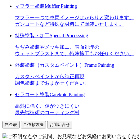
マフラー塗装
Muffler Painting
マフラー一つで車両イメージはがらりと変わります。
ガンコートなど特殊な材料にて塗装いたします。
特殊塗装・加工
Special Processsing
ちぢみ塗装やメッキ加工、表面処理の
ウェットブラストまで、特殊施工もお任せください。
外装塗装
（カスタムペイント）
Frame Painting
カスタムペイントから純正再現
調色塗装までおまかせください。
セラコート塗装
Carekote Painting
高熱に強く、傷がつきにくい
最先端技術のコーティング材
料金表
ご依頼方法
お問い合せ