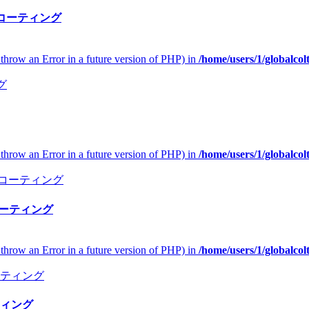
ドコーティング
l throw an Error in a future version of PHP) in
/home/users/1/globalco
l throw an Error in a future version of PHP) in
/home/users/1/globalco
コーティング
l throw an Error in a future version of PHP) in
/home/users/1/globalco
ィング