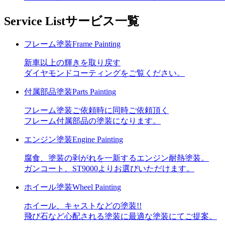
Service List
サービス一覧
フレーム塗装
Frame Painting
新車以上の輝きを取り戻す
ダイヤモンドコーティングをご覧ください。
付属部品塗装
Parts Painting
フレーム塗装ご依頼時に同時ご依頼頂く
フレーム付属部品の塗装になります。
エンジン塗装
Engine Painting
腐食、塗装の剥がれを一新するエンジン耐熱塗装。
ガンコート、ST9000よりお選びいただけます。
ホイール塗装
Wheel Painting
ホイール、キャストなどの塗装!!
飛び石など心配される塗装に最適な塗装にてご提案。