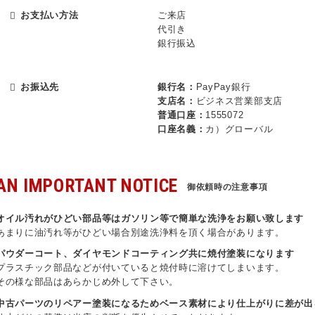
お支払い方法
ご来店
代引き
銀行振込
お振込先
銀行名：
PayPay銀行
支店名：
ビジネス営業部支店
普通口座：
1555072
口座名義：
カ）グローバル
AN IMPORTANT NOTICE
御依頼時の注意事項
オイル汚れがひどい部品等はガソリン等で簡単な洗浄をお願い致します
あまりに油汚れ等がひどい場合別途洗浄料を頂く場合があります。
パウダーコート、ダイヤモンドコーティング共に焼付塗装になります
プラスチック部品などが付いていると焼付時に溶けてしまいます。
その様な部品はあらかじめ外して下さい。
中古パーツのリペアー塗装になるためベース素材により仕上がりに差が出