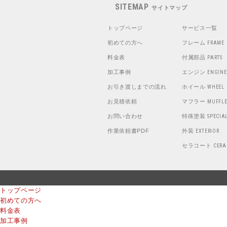
SITEMAP
サイトマップ
トップページ
サービス一覧
初めての方へ
フレーム
FRAME
料金表
付属部品
PARTS
加工事例
エンジン
ENGINE
お引き渡しまでの流れ
ホイール
WHEEL
お見積依頼
マフラー
MUFFLE
お問い合わせ
特殊塗装
SPECIA
作業依頼書PDF
外装
EXTERIOR
セラコート
CERA
トップページ
初めての方へ
料金表
加工事例