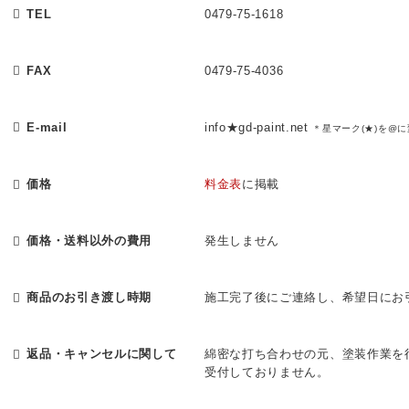
TEL
0479-75-1618
FAX
0479-75-4036
E-mail
info★gd-paint.net
＊星マーク(★)を@
価格
料金表
に掲載
価格・送料以外の費用
発生しません
商品のお引き渡し時期
施工完了後にご連絡し、希望日にお
返品・キャンセルに関して
綿密な打ち合わせの元、塗装作業を
受付しておりません。