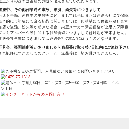
仕上がりの基準は当店の判断を優先させていただきます。
運搬中、その他作業時の事故、破損、紛失等につきまして
当店不手際、運搬中の事故等に関しましては当店または運送会社にて保障
基本的に再塗装にて直る部品に関しましては、再塗装にて修復を致します
当店で盗難、紛失等が起きた場合、純正メーカー新品価格が上限の保障範
プレミアムパーツ等に関する付加価値につきましては対応が出来ません。
運送会社事故につきましては運送会社の規定に従うものとなります。
不具合、疑問箇所等がありましたら商品受け取り後7日以内にご連絡下さ
それ以降につきましてのクレーム、返品等は一切お受けできません。