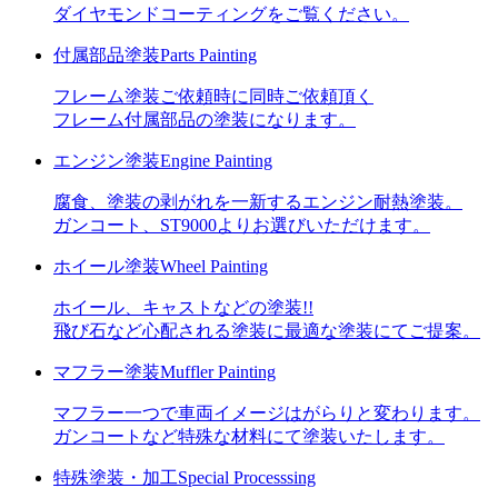
ダイヤモンドコーティングをご覧ください。
付属部品塗装
Parts Painting
フレーム塗装ご依頼時に同時ご依頼頂く
フレーム付属部品の塗装になります。
エンジン塗装
Engine Painting
腐食、塗装の剥がれを一新するエンジン耐熱塗装。
ガンコート、ST9000よりお選びいただけます。
ホイール塗装
Wheel Painting
ホイール、キャストなどの塗装!!
飛び石など心配される塗装に最適な塗装にてご提案。
マフラー塗装
Muffler Painting
マフラー一つで車両イメージはがらりと変わります。
ガンコートなど特殊な材料にて塗装いたします。
特殊塗装・加工
Special Processsing