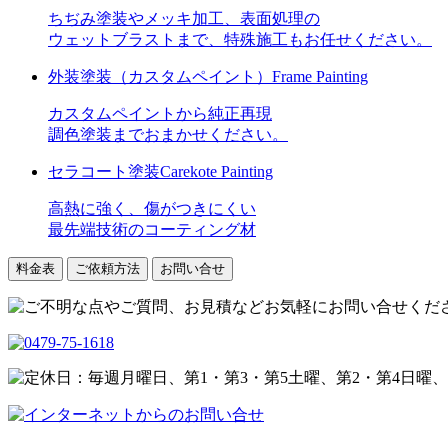
ちぢみ塗装やメッキ加工、表面処理の
ウェットブラストまで、特殊施工もお任せください。
外装塗装
（カスタムペイント）
Frame Painting
カスタムペイントから純正再現
調色塗装までおまかせください。
セラコート塗装
Carekote Painting
高熱に強く、傷がつきにくい
最先端技術のコーティング材
料金表
ご依頼方法
お問い合せ