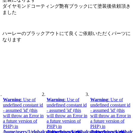
ダイヤモンドコーティング艶有ブラックにて塗装後依頼頂き
ました
ハーレーのブラックアウトにて良くご依頼いただくパーツに
なります
こちらの加工事例もぜひご覧ください
Warning
: Use of
Warning
: Use of
Warning
: Use of
undefined constant id
undefined constant id
undefined constant id
- assumed 'id' (this
- assumed 'id' (this
- assumed 'id' (this
will throw an Error in
will throw an Error in
will throw an Error in
a future version of
a future version of
a future version of
PHP) in
PHP) in
PHP) in
/home/users/1/globalcoltd/web/www.gd-
/home/users/1/globalcoltd/web/www.gd-
/home/users/1/globa