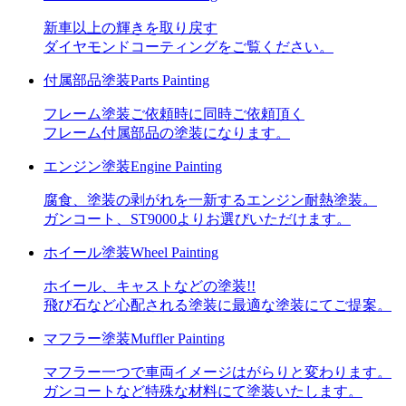
新車以上の輝きを取り戻す
ダイヤモンドコーティングをご覧ください。
付属部品塗装
Parts Painting
フレーム塗装ご依頼時に同時ご依頼頂く
フレーム付属部品の塗装になります。
エンジン塗装
Engine Painting
腐食、塗装の剥がれを一新するエンジン耐熱塗装。
ガンコート、ST9000よりお選びいただけます。
ホイール塗装
Wheel Painting
ホイール、キャストなどの塗装!!
飛び石など心配される塗装に最適な塗装にてご提案。
マフラー塗装
Muffler Painting
マフラー一つで車両イメージはがらりと変わります。
ガンコートなど特殊な材料にて塗装いたします。