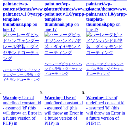
paint.net/wp-
paint.net/wp-
paint.net/wp-
content/themes/www.gd-
content/themes/www.gd-
content/themes/www.
paint.net.v.1.0/yarpp-
paint.net.v.1.0/yarpp-
paint.net.v.1.0/yarpp
template-
template-
template-
thumbnail.php
on
thumbnail.php
on
thumbnail.php
on
line
17
line
17
line
17
ハーレーダビッドソンハ
ハーレーダビッドソンハ
ンドル塗装：ダイヤモン
ンドル塗装：ダイヤモン
ハーレーダビッドソンフ
ドコーティング
ドコーティング
ェンダーレール塗装：ダ
イヤモンドコーティング
Warning
: Use of
Warning
: Use of
Warning
: Use of
undefined constant id
undefined constant id
undefined constant id
- assumed 'id' (this
- assumed 'id' (this
- assumed 'id' (this
will throw an Error in
will throw an Error in
will throw an Error in
a future version of
a future version of
a future version of
PHP) in
PHP) in
PHP) in