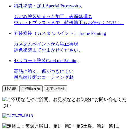
特殊塗装・加工
Special Processsing
ちぢみ塗装やメッキ加工、表面処理の
ウェットブラストまで、特殊施工もお任せください。
外装塗装
（カスタムペイント）
Frame Painting
カスタムペイントから純正再現
調色塗装までおまかせください。
セラコート塗装
Carekote Painting
高熱に強く、傷がつきにくい
最先端技術のコーティング材
料金表
ご依頼方法
お問い合せ