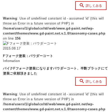
詳しくみる
Warning
: Use of undefined constant id - assumed 'id' (this will
throw an Error in a future version of PHP) in
/home/users/1/globalcoltd/web/www.gd-paint.net/wp-
content/themes/www.gd-paint.net.v.1.0/taxonomy-cases.php
on line
156
2015.08.17
Fフォーク塗装：パウダーコート
Infomation
バイクFフォーク塗装になりますパウダーコート、半艶ブラックにて
塗装ご依頼頂きました
詳しくみる
Warning
: Use of undefined constant id - assumed 'id' (this will
throw an Error in a future version of PHP) in
/home/users/1/globalcoltd/web/www.gd-paint.net/wp-
content/themes/www.gd-paint.net.v.1.0/taxonomy-cases.php