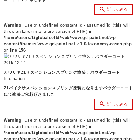
詳しくみる
Warning
: Use of undefined constant id - assumed 'id' (this will
throw an Error in a future version of PHP) in
/home/users/1/globalcoltd/web/www.gd-paint.net/wp-
content/themes/www.gd-paint.net.v.1.0/taxonomy-cases.php
on line
156
2015.12.14
カワサキZ1サスペンションスプリング塗装：パウダーコート
Infomation
Z1バイクサスペンションスプリング塗装になりますパウダーコート
にて塗装ご依頼頂きました
詳しくみる
Warning
: Use of undefined constant id - assumed 'id' (this will
throw an Error in a future version of PHP) in
/home/users/1/globalcoltd/web/www.gd-paint.net/wp-
content/themes/www.gd-paint.net.v.1.0/taxonomy-cases.php