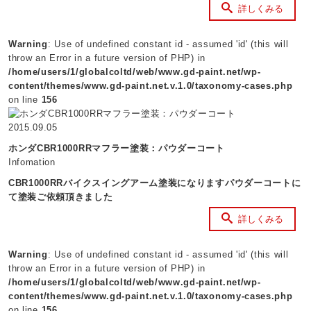
詳しくみる
Warning
: Use of undefined constant id - assumed 'id' (this will
throw an Error in a future version of PHP) in
/home/users/1/globalcoltd/web/www.gd-paint.net/wp-
content/themes/www.gd-paint.net.v.1.0/taxonomy-cases.php
on line
156
2015.09.05
ホンダCBR1000RRマフラー塗装：パウダーコート
Infomation
CBR1000RRバイクスイングアーム塗装になりますパウダーコートに
て塗装ご依頼頂きました
詳しくみる
Warning
: Use of undefined constant id - assumed 'id' (this will
throw an Error in a future version of PHP) in
/home/users/1/globalcoltd/web/www.gd-paint.net/wp-
content/themes/www.gd-paint.net.v.1.0/taxonomy-cases.php
on line
156