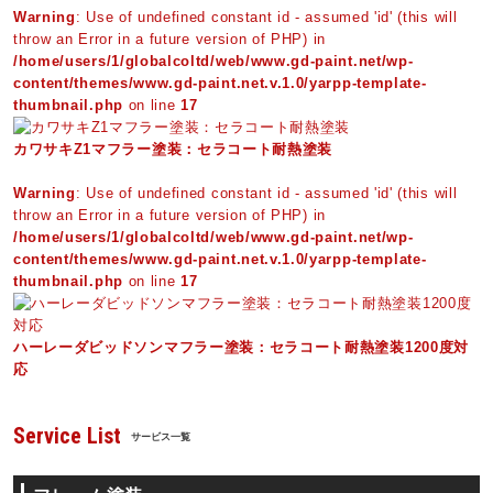
Warning
: Use of undefined constant id - assumed 'id' (this will
throw an Error in a future version of PHP) in
/home/users/1/globalcoltd/web/www.gd-paint.net/wp-
content/themes/www.gd-paint.net.v.1.0/yarpp-template-
thumbnail.php
on line
17
カワサキZ1マフラー塗装：セラコート耐熱塗装
Warning
: Use of undefined constant id - assumed 'id' (this will
throw an Error in a future version of PHP) in
/home/users/1/globalcoltd/web/www.gd-paint.net/wp-
content/themes/www.gd-paint.net.v.1.0/yarpp-template-
thumbnail.php
on line
17
ハーレーダビッドソンマフラー塗装：セラコート耐熱塗装1200度対
応
Service List
サービス一覧