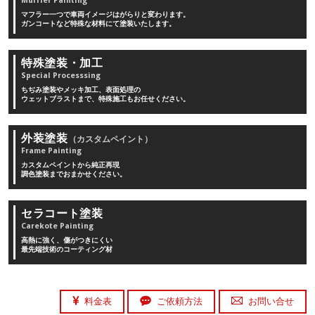
Muffler Painting
マフラー一つで車両イメージはがらりと変わります。
ガンコートなど特殊な材料にて塗装いたします。
特殊塗装・加工
Special Processsing
ちぢみ塗装やメッキ加工、表面処理の
ウェットブラストまで、特殊施工もお任せください。
外装塗装
（カスタムペイント）
Frame Painting
カスタムペイントから純正再現
調色塗装までおまかせください。
セラコート塗装
Carekote Painting
高熱に強く、傷がつきにくい
最先端技術のコーティング材
料金表
ご依頼方法
お問い合せ