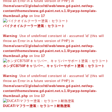
throw an Error in a future version of PHP) in
/home/users/1/globalcoltd/web/www.gd-paint.net/wp-
content/themes/www.gd-paint.net.v.1.0/yarpp-template-
thumbnail.php
on line
17
バイクオイルクーラー塗装：セラコート
Warning
: Use of undefined constant id - assumed 'id' (this will
throw an Error in a future version of PHP) in
/home/users/1/globalcoltd/web/www.gd-paint.net/wp-
content/themes/www.gd-paint.net.v.1.0/yarpp-template-
thumbnail.php
on line
17
ホンダCB750Fキャリパー、キャリパーサポート塗装：セラコート
Warning
: Use of undefined constant id - assumed 'id' (this will
throw an Error in a future version of PHP) in
/home/users/1/globalcoltd/web/www.gd-paint.net/wp-
content/themes/www.gd-paint.net.v.1.0/yarpp-template-
thumbnail.php
on line
17
DUCATIマフラー塗装：セラコート耐熱塗装